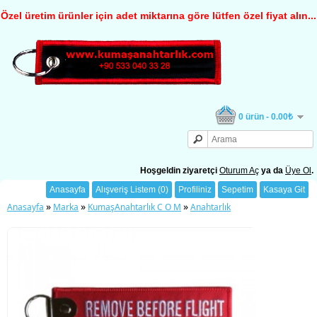
Özel üretim ürünler için adet miktarına göre lütfen özel fiyat alın...
0 ürün - 0.00₺
Hoşgeldin ziyaretçi
Oturum Aç
ya da
Üye Ol
.
Anasayfa
Alışveriş Listem (0)
Profiliniz
Sepetim
Kasaya Git
»
»
»
Anasayfa
Marka
KumaşAnahtarlık C O M
Anahtarlık