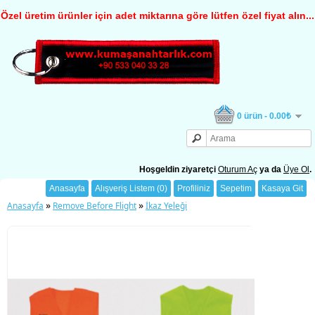
Özel üretim ürünler için adet miktarına göre lütfen özel fiyat alın...
0 ürün - 0.00₺
Hoşgeldin ziyaretçi
Oturum Aç
ya da
Üye Ol
.
Anasayfa
Alışveriş Listem (0)
Profiliniz
Sepetim
Kasaya Git
»
»
Anasayfa
Remove Before Flight
İkaz Yeleği