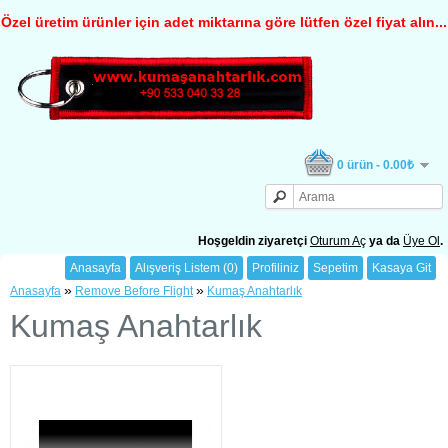
Özel üretim ürünler için adet miktarına göre lütfen özel fiyat alın...
0 ürün - 0.00₺
Hoşgeldin ziyaretçi
Oturum Aç
ya da
Üye Ol
.
Anasayfa
Alışveriş Listem (0)
Profiliniz
Sepetim
Kasaya Git
»
»
Anasayfa
Remove Before Flight
Kumaş Anahtarlık
Kumaş Anahtarlık