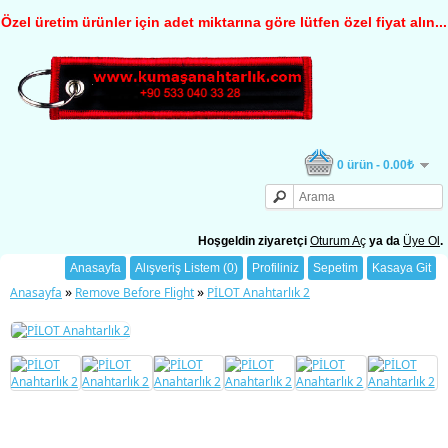
Özel üretim ürünler için adet miktarına göre lütfen özel fiyat alın...
0 ürün - 0.00₺
Hoşgeldin ziyaretçi
Oturum Aç
ya da
Üye Ol
.
Anasayfa
Alışveriş Listem (0)
Profiliniz
Sepetim
Kasaya Git
»
»
Anasayfa
Remove Before Flight
PİLOT Anahtarlık 2