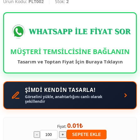
Ürün Kodu:
PLT002
|
Stok:
2
MÜŞTERİ TEMSİLCİSİNE BAĞLANIN
Tasarım ve Toptan Fiyat İçin Buraya Tıklayın
ŞİMDİ KENDİN TASARLA!
Görselini yükle, anahtarlığını canlı olarak
şekillendir
0.01₺
Fiyat:
-
+
SEPETE EKLE