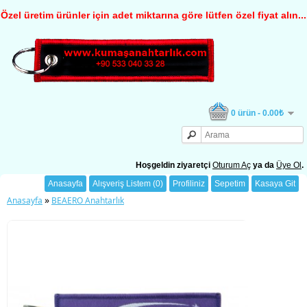
Özel üretim ürünler için adet miktarına göre lütfen özel fiyat alın...
0 ürün - 0.00₺
Hoşgeldin ziyaretçi
Oturum Aç
ya da
Üye Ol
.
Anasayfa
Alışveriş Listem (0)
Profiliniz
Sepetim
Kasaya Git
»
Anasayfa
BEAERO Anahtarlık