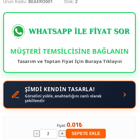
Ürün Kodu:
BEAERO001
|
Stok:
2
MÜŞTERİ TEMSİLCİSİNE BAĞLANIN
Tasarım ve Toptan Fiyat İçin Buraya Tıklayın
ŞİMDİ KENDİN TASARLA!
Görselini yükle, anahtarlığını canlı olarak
şekillendir
0.01₺
Fiyat:
-
+
SEPETE EKLE