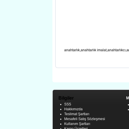
anahtarlık,anahtarlık imalat,anahtarlıkcı,a
Bilgiler
M
SSS
Hakkımızda
Teslimat Şartları
Mesafeli Satış Sözleşmesi
Kullanım Şartları
Kargo Ücretleri