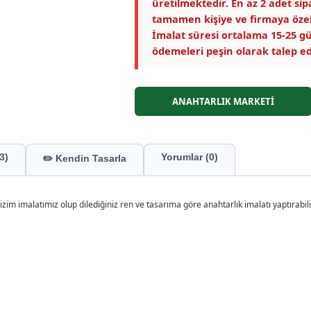
üretilmektedir. En az 2 adet si
tamamen kişiye ve firmaya özel
İmalat süresi ortalama 15-25 gü
ödemeleri peşin olarak talep ed
ANAHTARLIK MARKETİ
3)
Yorumlar (0)
✏️ Kendin Tasarla
im imalatımız olup dilediğiniz ren ve tasarıma göre anahtarlık imalatı yaptırabilir