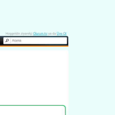
Hoşgeldin ziyaretçi
Oturum Aç
ya da
Üye Ol
.