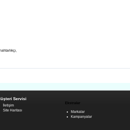
nahtarlıkçı,
üşteri Servisi
Ekstralar
İletişim
Site Haritası
Markalar
Kampanyalar