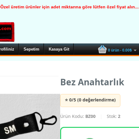
Özel üretim ürünler için adet miktarına göre lütfen özel fiyat alın...
rofiliniz
Sepetim
Kasaya Git
0 ürün - 0.00₺
Bez Anahtarlık
⭐ 0/5 (0 değerlendirme)
Ürün Kodu:
BZ00
|
Stok:
2