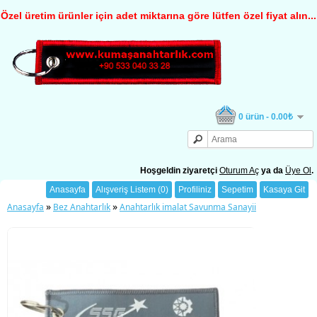
Özel üretim ürünler için adet miktarına göre lütfen özel fiyat alın...
0 ürün - 0.00₺
Hoşgeldin ziyaretçi
Oturum Aç
ya da
Üye Ol
.
Anasayfa
Alışveriş Listem (0)
Profiliniz
Sepetim
Kasaya Git
»
»
Anasayfa
Bez Anahtarlık
Anahtarlık imalat Savunma Sanayii