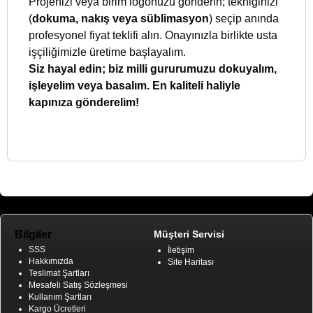
Projenizi veya birim logonuzu gönderin; tekniğinizi
(
dokuma, nakış veya süblimasyon
) seçip anında
profesyonel fiyat teklifi alın. Onayınızla birlikte usta
işçiliğimizle üretime başlayalım.
Siz hayal edin; biz milli gururumuzu dokuyalım,
işleyelim veya basalım. En kaliteli haliyle
kapınıza gönderelim!
Bilgiler
Müşteri Servisi
SSS
İletişim
Hakkımızda
Site Haritası
Teslimat Şartları
Mesafeli Satış Sözleşmesi
Kullanım Şartları
Kargo Ücretleri