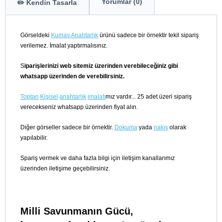
Yorumlar (0)
✏️ Kendin Tasarla
Görseldeki
Kumaş Anahtarlık
ürünü sadece bir örnektir tekil sipariş
verilemez. İmalat yaptırmalısınız.
S
iparişlerinizi web sitemiz üzerinden verebileceğiniz gibi
whatsapp üzerinden de verebilirsiniz.
Toptan
Kişisel
anahtarlık
imalatı
mız vardır... 25 adet üzeri sipariş
verecekseniz whatsapp üzerinden fiyat alın.
Diğer görseller sadece bir örnektir.
Dokuma
yada
nakış
olarak
yapılabilir.
Spariş vermek ve daha fazla bilgi için iletişim kanallarımız
üzerinden iletişime geçebilirsiniz.
Milli Savunmanın Gücü,