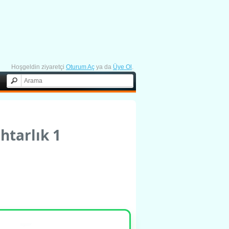
Hoşgeldin ziyaretçi
Oturum Aç
ya da
Üye Ol
.
tarlık 1