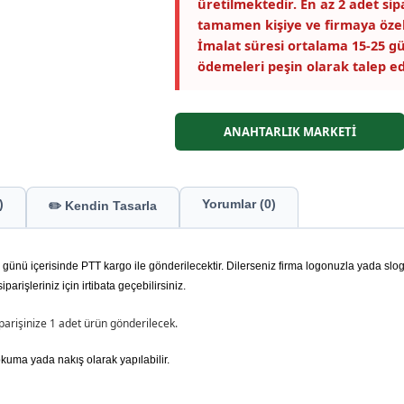
üretilmektedir. En az 2 adet si
tamamen kişiye ve firmaya özel
İmalat süresi ortalama 15-25 gü
ödemeleri peşin olarak talep ed
ANAHTARLIK MARKETİ
)
Yorumlar (0)
✏️ Kendin Tasarla
ş günü içerisinde PTT kargo ile gönderilecektir. Dilerseniz firma logonuzla yada slo
iparişleriniz için irtibata geçebilirsiniz.
iparişinize 1 adet ürün gönderilecek.
okuma yada nakış olarak yapılabilir.