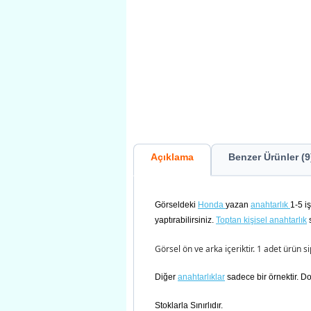
Açıklama
Benzer Ürünler (9
Görseldeki
Honda
yazan
anahtarlık
1-5 i
yaptırabilirsiniz.
Toptan kişisel anahtarlık
s
Görsel ön ve arka içeriktir. 1 adet ürün s
Diğer
anahtarlıklar
sadece bir örnektir. D
Stoklarla Sınırlıdır.