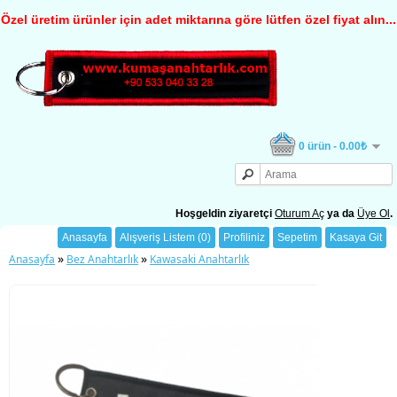
Özel üretim ürünler için adet miktarına göre lütfen özel fiyat alın...
0 ürün - 0.00₺
Hoşgeldin ziyaretçi
Oturum Aç
ya da
Üye Ol
.
Anasayfa
Alışveriş Listem (0)
Profiliniz
Sepetim
Kasaya Git
»
»
Anasayfa
Bez Anahtarlık
Kawasaki Anahtarlık