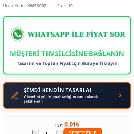
Ürün Kodu:
KWSK002
|
Stok:
10
MÜŞTERİ TEMSİLCİSİNE BAĞLANIN
Tasarım ve Toptan Fiyat İçin Buraya Tıklayın
ŞİMDİ KENDİN TASARLA!
Görselini yükle, anahtarlığını canlı olarak
şekillendir
0.01₺
Fiyat:
-
+
SEPETE EKLE