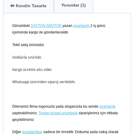
Yorumlar (1)
✏️ Kendin Tasarla
Görseldeki
DAYTON AMOTOR
yazan
anahtarlık
2 iş günü
içerisinde kargo ile gönderilecektir.
Tekil satış ürünüdür.
Stoklarla sınırlıdır.
Kargo ücretini alıcı öder.
Whatsapp üzerinden sipariş verilebilir.
Dilerseniz firma logonuzla yada sloganızıla bu seride
anahtarlık
yaptırabilirsiniz.
Toptan kişisel anahtarlık
siparişleriniz için irtibata
geçebilirsiniz.
Diğer
anahtarlıklar
sadece bir örnektir. Dokuma yada nakış olarak