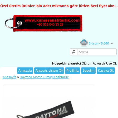
Özel üretim ürünler için adet miktarına göre lütfen özel fiyat alın...
0 ürün - 0.00₺
Hoşgeldin ziyaretçi
Oturum Aç
ya da
Üye Ol
.
Anasayfa
Alışveriş Listem (0)
Profiliniz
Sepetim
Kasaya Git
»
Anasayfa
Daytona Motor Kumaş Anahtarlık