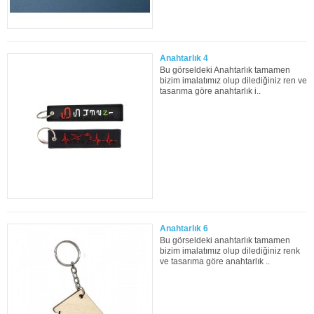
Anahtarlık 4
Bu görseldeki Anahtarlık tamamen
bizim imalatımız olup dilediğiniz ren ve
tasarıma göre anahtarlık i..
Anahtarlık 6
Bu görseldeki anahtarlık tamamen
bizim imalatımız olup dilediğiniz renk
ve tasarıma göre anahtarlık ..