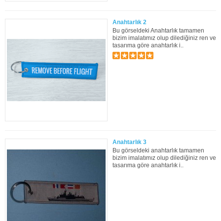
Anahtarlık 2
Bu görseldeki Anahtarlık tamamen
bizim imalatımız olup dilediğiniz ren ve
tasarıma göre anahtarlık i..
Anahtarlık 3
Bu görseldeki anahtarlık tamamen
bizim imalatımız olup dilediğiniz ren ve
tasarıma göre anahtarlık i..