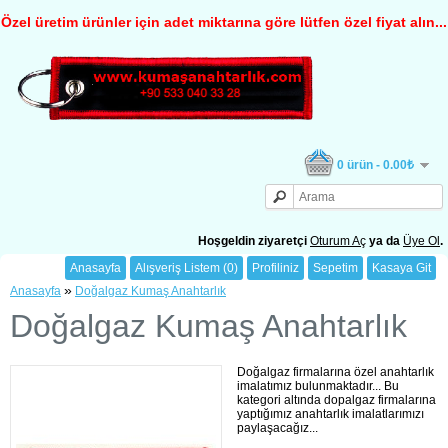
Özel üretim ürünler için adet miktarına göre lütfen özel fiyat alın...
0 ürün - 0.00₺
Hoşgeldin ziyaretçi
Oturum Aç
ya da
Üye Ol
.
Anasayfa
Alışveriş Listem (0)
Profiliniz
Sepetim
Kasaya Git
»
Anasayfa
Doğalgaz Kumaş Anahtarlık
Doğalgaz Kumaş Anahtarlık
Doğalgaz firmalarına özel anahtarlık
imalatımız bulunmaktadır... Bu
kategori altında dopalgaz firmalarına
yaptığımız anahtarlık imalatlarımızı
paylaşacağız...