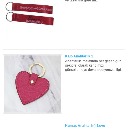
ve tasarıma göre an..
Kalp Anahtarlık 1
Anahtarlık imalatında her geçen gün
sektörel olarak kendimizi
güncellemeye devam ediyoruz... ilgi..
Kumaş Anahtarlı ( I Love