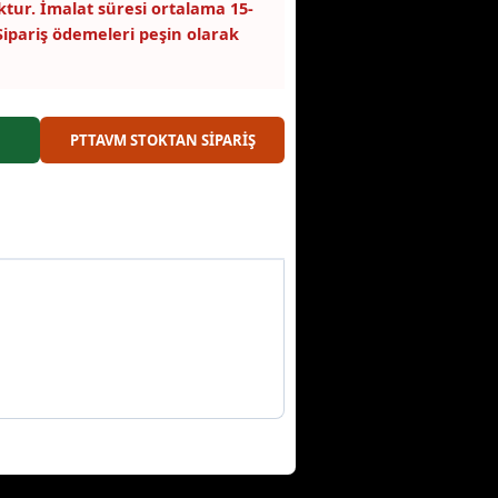
tur. İmalat süresi ortalama 15-
Sipariş ödemeleri peşin olarak
PTTAVM STOKTAN SİPARİŞ