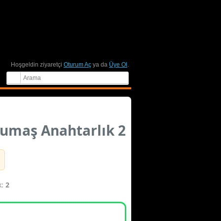
Hoşgeldin ziyaretçi
Oturum Aç
ya da
Üye Ol
.
umaş Anahtarlık 2
k:
2