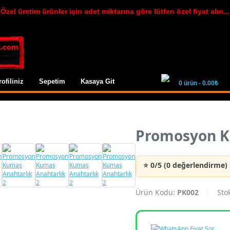
Özel üretim ürünler için adet miktarına göre lütfen özel fiyat alın...
rofiliniz
Sepetim
Kasaya Git
0 ürün - 0.00₺
Promosyon K
⭐ 0/5 (0 değerlendirme)
Ürün Kodu:
PK002
|
Sto