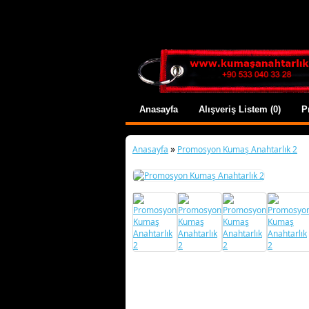
Anasayfa
Alışveriş Listem (0)
P
»
Anasayfa
Promosyon Kumaş Anahtarlık 2