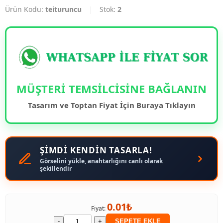
Ürün Kodu:
teituruncu
|
Stok:
2
MÜŞTERİ TEMSİLCİSİNE BAĞLANIN
Tasarım ve Toptan Fiyat İçin Buraya Tıklayın
ŞİMDİ KENDİN TASARLA!
Görselini yükle, anahtarlığını canlı olarak
şekillendir
0.01₺
Fiyat:
-
+
SEPETE EKLE