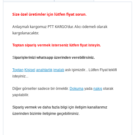
Size özel üretimler için lütfen fiyat sorun.
Anlaşmalı kargomuz PTT KARGO'dur. Alıcı ödemeli olarak
kargolanacaktır.
Toptan sipariş vermek isterseniz lütfen fiyat isteyin.
S
iparişlerinizi whatsapp üzerinden verebilirsiniz.
Toptan
Kişisel
anahtarlık
imalatı
aslı işimizdir... Lütfen Fiyat teklifi
isteyiniz...
Diğer görseller sadece bir örnektir.
Dokuma
yada
nakış
olarak
yapılabilir.
Sipariş vermek ve daha fazla bilgi için iletişim kanallarımız
üzerinden bizimle iletişime geçebilirsiniz.