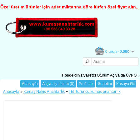
Özel üretim ürünler için adet miktarına göre lütfen özel fiyat alın...
0 ürün - 0.00₺
Hoşgeldin ziyaretçi
Oturum Aç
ya da
Üye Ol
.
Anasayfa
Alışveriş Listem (0)
Profiliniz
Sepetim
Kasaya Git
»
»
Anasayfa
Kumaş Nakış Anahtarlık
TEI Turuncu kumaş anahtarlık