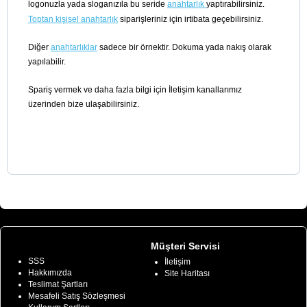
logonuzla yada sloganızıla bu seride
anahtarlık
yaptırabilirsiniz.
Toptan kişisel anahtarlık
siparişleriniz için irtibata geçebilirsiniz.
Diğer
anahtarlıklar
sadece bir örnektir. Dokuma yada nakış olarak
yapılabilir.
Spariş vermek ve daha fazla bilgi için İletişim kanallarımız
üzerinden bize ulaşabilirsiniz.
Bilgiler
Müşteri Servisi
SSS
İletişim
Hakkımızda
Site Haritası
Teslimat Şartları
Mesafeli Satış Sözleşmesi