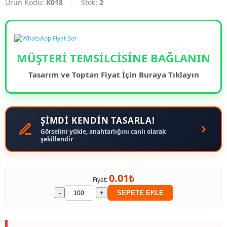
Ürün Kodu:
K018
|
Stok:
2
MÜŞTERİ TEMSİLCİSİNE BAĞLANIN
Tasarım ve Toptan Fiyat İçin Buraya Tıklayın
ŞİMDİ KENDİN TASARLA!
Görselini yükle, anahtarlığını canlı olarak
şekillendir
0.01₺
Fiyat:
-
+
SEPETE EKLE