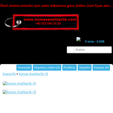
Özel üretim ürünler için adet miktarına göre lütfen özel fiyat alın...
0 ürün - 0.00₺
Hoşgeldin ziyaretçi
Oturum Aç
ya da
Üye Ol
.
Anasayfa
Alışveriş Listem (0)
Profiliniz
Sepetim
Kasaya Git
»
Anasayfa
Kumaş Anahtarlık 18