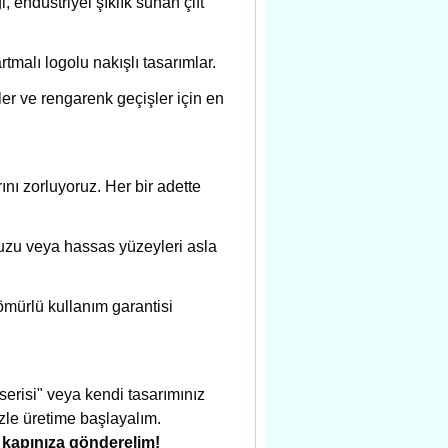
 endüstriyel şıklık sunan çift
malı logolu nakışlı tasarımlar.
er ve rengarenk geçişler için en
rını zorluyoruz. Her bir adette
uzu veya hassas yüzeyleri asla
ömürlü kullanım garantisi
risi" veya kendi tasarımınız
mizle üretime başlayalım.
e kapınıza gönderelim!