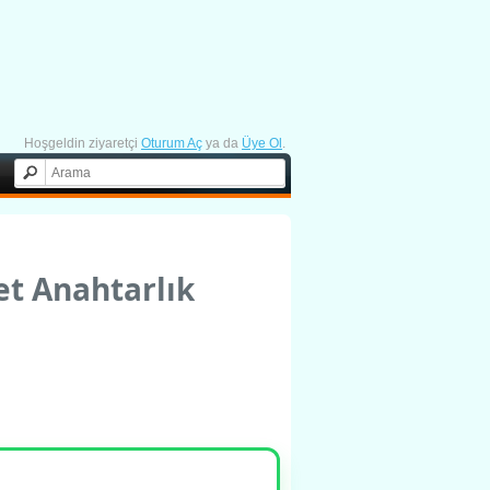
Hoşgeldin ziyaretçi
Oturum Aç
ya da
Üye Ol
.
t Anahtarlık