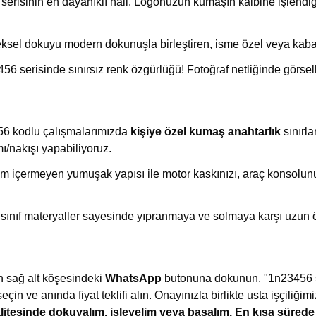
erisinin en dayanıklı hali. Logonuzun kumaşın kalbine işlendiği,
sel dokuyu modern dokunuşla birleştiren, isme özel veya kabart
6 serisinde sınırsız renk özgürlüğü! Fotoğraf netliğinde görsell
6 kodlu çalışmalarımızda
kişiye özel kumaş anahtarlık
sınırla
ı/nakışı yapabiliyoruz.
m içermeyen yumuşak yapısı ile motor kaskınızı, araç konsolun
 sınıf materyaller sayesinde yıpranmaya ve solmaya karşı uzun 
n sağ alt köşesindeki
WhatsApp
butonuna dokunun. "1n23456 se
seçin ve anında fiyat teklifi alın. Onayınızla birlikte usta işçiliği
alitesinde dokuyalım, işleyelim veya basalım. En kısa süred