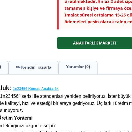
üretilmektedir. En az 2 adet si
tamamen kişiye ve firmaya özel
İmalat süresi ortalama 15-25 gü
ödemeleri peşin olarak talep ed
ANAHTARLIK MARKETİ
)
Yorumlar (0)
✏️ Kendin Tasarla
zluk:
1n23456 Kumaş Anahtarlık
1n23456" serisi ile standartları yeniden belirliyoruz. İster büyük 
de kaliteyi, hızı ve estetiği bir araya getiriyoruz. Üç farklı üreti
 sunuyoruz.
Üretim Yöntemi
m tekniğinizi özgürce seçin: