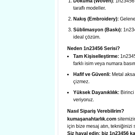
Dokuma (Woven):
1n23456 s
taraflı modeller.
Nakış (Embroidery):
Gelenek
Süblimasyon (Baskı):
1n2345
ideal çözüm.
Neden 1n23456 Serisi?
Tam Kişiselleştirme:
1n2345
farklı isim veya numara basım
Hafif ve Güvenli:
Metal aksa
çizmez.
Yüksek Dayanıklılık:
Birinci
veriyoruz.
Nasıl Sipariş Verebilirim?
kumaşanahtarlık.com
sitemizi
için bize mesaj atın, tekniğinizi 
Siz hayal edin; biz 1n23456 k