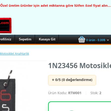
Özel üretim ürünler için adet miktarına göre lütfen özel fiyat alın...
rofiliniz
Sepetim
Kasaya Git
0 ürün - 0.00₺
otosiklet Anahtarlık
1N23456 Motosikle
⭐ 0/5 (0 değerlendirme)
Ürün Kodu:
RTM001
|
Stok:
2