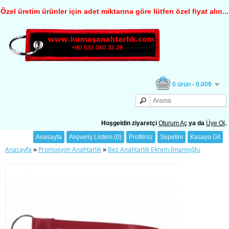
Özel üretim ürünler için adet miktarına göre lütfen özel fiyat alın...
0 ürün - 0.00₺
Hoşgeldin ziyaretçi
Oturum Aç
ya da
Üye Ol
.
Anasayfa
Alışveriş Listem (0)
Profiliniz
Sepetim
Kasaya Git
»
»
Anasayfa
Promosyon Anahtarlık
Bez Anahtarlık Ekrem İmamoğlu