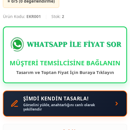
⭐ 0/5 (0 değerlendirme)
Ürün Kodu:
EKR001
|
Stok:
2
MÜŞTERİ TEMSİLCİSİNE BAĞLANIN
Tasarım ve Toptan Fiyat İçin Buraya Tıklayın
ŞİMDİ KENDİN TASARLA!
Görselini yükle, anahtarlığını canlı olarak
şekillendir