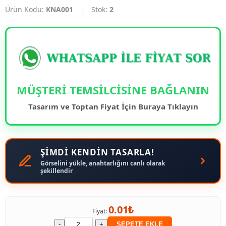
Ürün Kodu:
KNA001
|
Stok:
2
MÜŞTERİ TEMSİLCİSİNE BAĞLANIN
Tasarım ve Toptan Fiyat İçin Buraya Tıklayın
ŞİMDİ KENDİN TASARLA!
Görselini yükle, anahtarlığını canlı olarak
şekillendir
0.01₺
Fiyat:
-
+
SEPETE EKLE