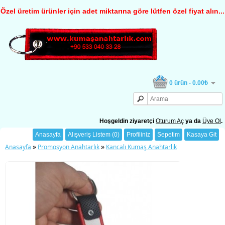
Özel üretim ürünler için adet miktarına göre lütfen özel fiyat alın...
0 ürün - 0.00₺
Hoşgeldin ziyaretçi
Oturum Aç
ya da
Üye Ol
.
Anasayfa
Alışveriş Listem (0)
Profiliniz
Sepetim
Kasaya Git
»
»
Anasayfa
Promosyon Anahtarlık
Kancalı Kumaş Anahtarlık