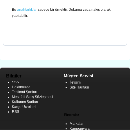
Bu
anahtarlıklar
sadece bir örnektir. Dokuma yada nakış olarak
yapılabilir.
Bilgiler
Müşteri Servisi
SSS
İletişim
Hakkımızda
Site Haritası
Teslimat Şartları
Mesafeli Satış Sözleşmesi
Kullanım Şartları
Kargo Ücretleri
RSS
Ekstralar
Markalar
Kampanyalar