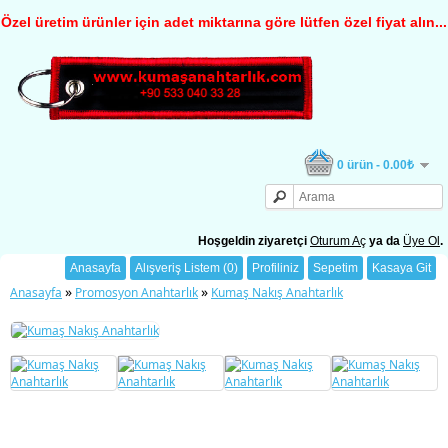
Özel üretim ürünler için adet miktarına göre lütfen özel fiyat alın...
0 ürün - 0.00₺
Hoşgeldin ziyaretçi
Oturum Aç
ya da
Üye Ol
.
Anasayfa
Alışveriş Listem (0)
Profiliniz
Sepetim
Kasaya Git
»
»
Anasayfa
Promosyon Anahtarlık
Kumaş Nakış Anahtarlık