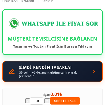
Ürün Kodu:
KNA000
|
Stok:
2
MÜŞTERİ TEMSİLCİSİNE BAĞLANIN
Tasarım ve Toptan Fiyat İçin Buraya Tıklayın
ŞİMDİ KENDİN TASARLA!
Görselini yükle, anahtarlığını canlı olarak
şekillendir
0.01₺
Fiyat:
-
+
SEPETE EKLE