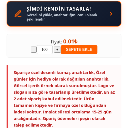
ŞİMDİ KENDİN TASARLA!
Görselini yükle, anahtarlığını canlı olarak
şekillendir
0.01₺
Fiyat:
-
+
SEPETE EKLE
Siparişe özel desenli kumaş anahtarlık, Özel
günler için hediye olarak dağıtılan anahtarlık.
Görsel içerik örnek olarak sunulmuştur. Logo ve
sloganınıza göre tasarlanıp üretilmektedir. En az
2 adet sipariş kabul edilmektedir. Ürün
tamamen kişiye ve firmaya özel olduğundan
iadesi yoktur. İmalat süresi ortalama 15-25 gün
aralığındadır. Sipariş ödemeleri peşin olarak
talep edilmektedir.