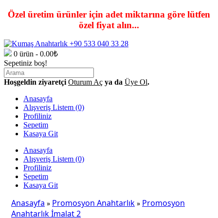
Özel üretim ürünler için adet miktarına göre lütfen
özel fiyat alın...
0 ürün - 0.00₺
Sepetiniz boş!
Hoşgeldin ziyaretçi
Oturum Aç
ya da
Üye Ol
.
Anasayfa
Alışveriş Listem (0)
Profiliniz
Sepetim
Kasaya Git
Anasayfa
Alışveriş Listem (0)
Profiliniz
Sepetim
Kasaya Git
Anasayfa
Promosyon Anahtarlık
Promosyon
»
»
Anahtarlık İmalat 2