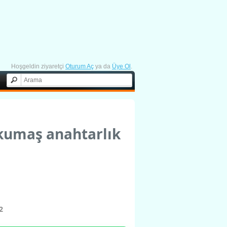
Hoşgeldin ziyaretçi
Oturum Aç
ya da
Üye Ol
.
 kumaş anahtarlık
2