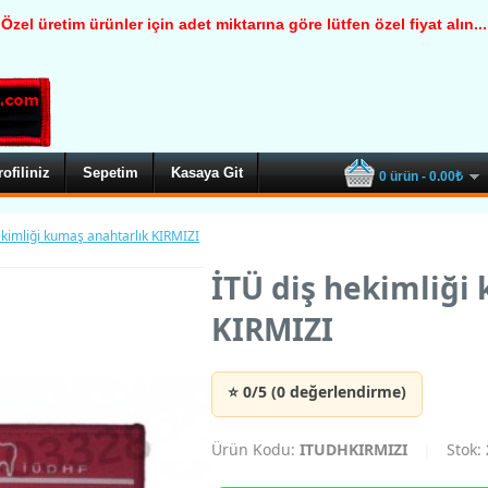
Özel üretim ürünler için adet miktarına göre lütfen özel fiyat alın...
rofiliniz
Sepetim
Kasaya Git
0 ürün - 0.00₺
ekimliği kumaş anahtarlık KIRMIZI
İTÜ diş hekimliği
KIRMIZI
⭐ 0/5 (0 değerlendirme)
Ürün Kodu:
ITUDHKIRMIZI
|
Stok: