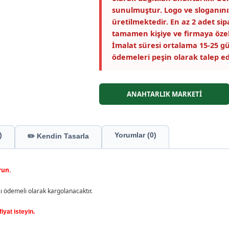
sunulmuştur. Logo ve sloganını
üretilmektedir. En az 2 adet si
tamamen kişiye ve firmaya özel
İmalat süresi ortalama 15-25 gü
ödemeleri peşin olarak talep ed
ANAHTARLIK MARKETİ
)
Yorumlar (0)
✏️ Kendin Tasarla
run.
 ödemeli olarak kargolanacaktır.
iyat isteyin.