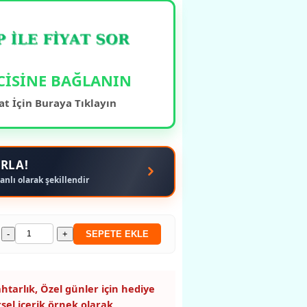
CİSİNE BAĞLANIN
at İçin Buraya Tıklayın
RLA!
anlı olarak şekillendir
-
+
SEPETE EKLE
htarlık, Özel günler için hediye
rsel içerik örnek olarak