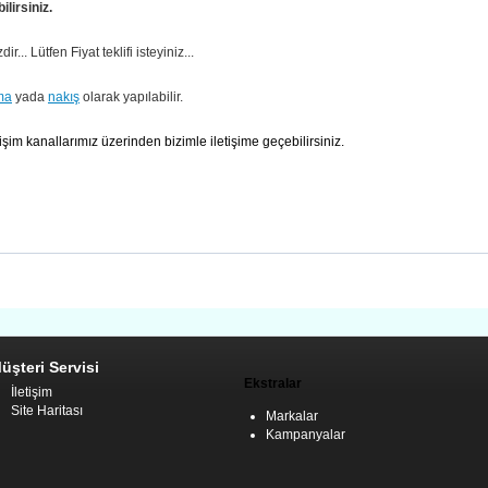
lirsiniz.
dir... Lütfen Fiyat teklifi isteyiniz...
ma
yada
nakış
olarak yapılabilir.
tişim kanallarımız üzerinden bizimle iletişime geçebilirsiniz.
üşteri Servisi
Ekstralar
İletişim
Site Haritası
Markalar
Kampanyalar