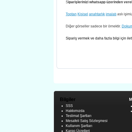
S
iparişlerinizi whatsapp üzerinden verebi
Toptan
Kişisel
anahtarlık
imalatı
aslı işimiz
Diğer görseller sadece bir örnektir.
Doku
Sipariş vermek ve daha fazla bilgi için ile
Bilgiler
M
SSS
Hakkımızda
Teslimat Şartları
Mesafeli Satış Sözleşmesi
Kullanım Şartları
Kargo Ücretleri