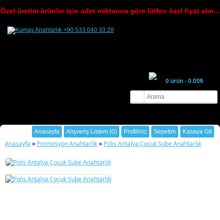
Özel üretim ürünler için adet miktarına göre lütfen özel fiyat alın...
0 ürün - 0.00₺
Hoşgeldin ziyaretçi
Oturum Aç
ya da
Üye Ol
.
Anasayfa
Alışveriş Listem (0)
Profiliniz
Sepetim
Kasaya Git
»
»
Anasayfa
Promosyon Anahtarlık
Polis Antalya Çocuk Şube Anahtarlık