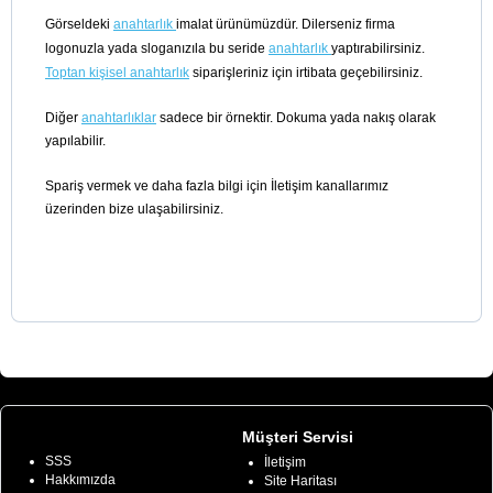
Görseldeki
anahtarlık
imalat ürünümüzdür. Dilerseniz firma
logonuzla yada sloganızıla bu seride
anahtarlık
yaptırabilirsiniz.
Toptan kişisel anahtarlık
siparişleriniz için irtibata geçebilirsiniz.
Diğer
anahtarlıklar
sadece bir örnektir. Dokuma yada nakış olarak
yapılabilir.
Spariş vermek ve daha fazla bilgi için İletişim kanallarımız
üzerinden bize ulaşabilirsiniz.
Bilgiler
Müşteri Servisi
SSS
İletişim
Hakkımızda
Site Haritası