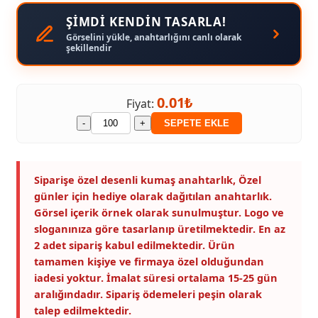
ŞİMDİ KENDİN TASARLA!
Görselini yükle, anahtarlığını canlı olarak
şekillendir
0.01₺
Fiyat:
-
+
SEPETE EKLE
Siparişe özel desenli kumaş anahtarlık, Özel
günler için hediye olarak dağıtılan anahtarlık.
Görsel içerik örnek olarak sunulmuştur. Logo ve
sloganınıza göre tasarlanıp üretilmektedir. En az
2 adet sipariş kabul edilmektedir. Ürün
tamamen kişiye ve firmaya özel olduğundan
iadesi yoktur. İmalat süresi ortalama 15-25 gün
aralığındadır. Sipariş ödemeleri peşin olarak
talep edilmektedir.