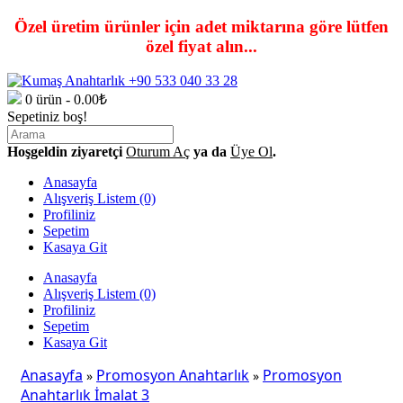
Özel üretim ürünler için adet miktarına göre lütfen
özel fiyat alın...
0 ürün - 0.00₺
Sepetiniz boş!
Hoşgeldin ziyaretçi
Oturum Aç
ya da
Üye Ol
.
Anasayfa
Alışveriş Listem (0)
Profiliniz
Sepetim
Kasaya Git
Anasayfa
Alışveriş Listem (0)
Profiliniz
Sepetim
Kasaya Git
Anasayfa
Promosyon Anahtarlık
Promosyon
»
»
Anahtarlık İmalat 3