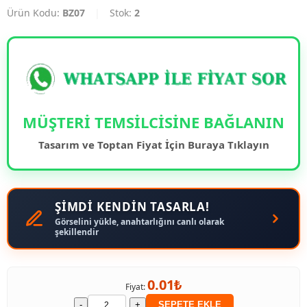
Ürün Kodu:
BZ07
|
Stok:
2
MÜŞTERİ TEMSİLCİSİNE BAĞLANIN
Tasarım ve Toptan Fiyat İçin Buraya Tıklayın
ŞİMDİ KENDİN TASARLA!
Görselini yükle, anahtarlığını canlı olarak
şekillendir
0.01₺
Fiyat:
-
+
SEPETE EKLE