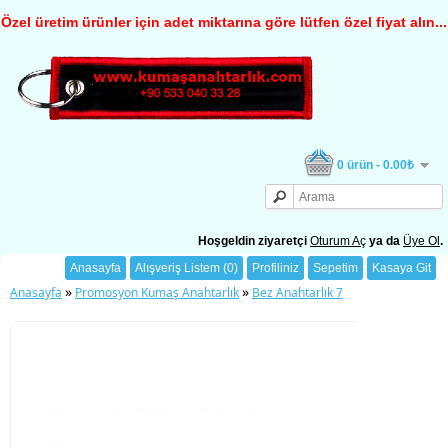
Özel üretim ürünler için adet miktarına göre lütfen özel fiyat alın...
0 ürün - 0.00₺
Hoşgeldin ziyaretçi
Oturum Aç
ya da
Üye Ol
.
Anasayfa
Alışveriş Listem (0)
Profiliniz
Sepetim
Kasaya Git
»
»
Anasayfa
Promosyon Kumaş Anahtarlık
Bez Anahtarlık 7