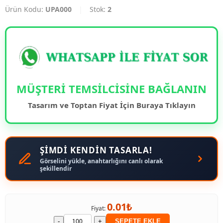
Ürün Kodu:
UPA000
|
Stok:
2
MÜŞTERİ TEMSİLCİSİNE BAĞLANIN
Tasarım ve Toptan Fiyat İçin Buraya Tıklayın
ŞİMDİ KENDİN TASARLA!
Görselini yükle, anahtarlığını canlı olarak
şekillendir
0.01₺
Fiyat:
-
+
SEPETE EKLE