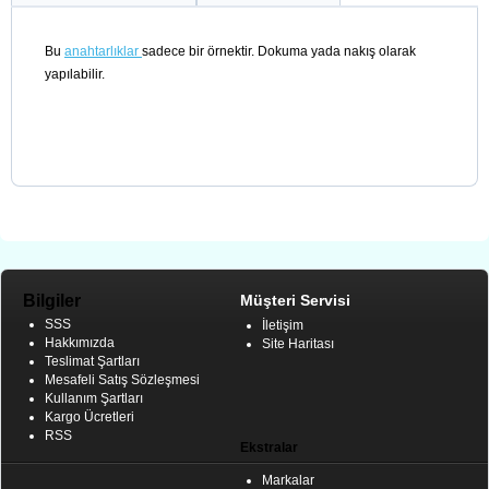
Bu
anahtarlıklar
sadece bir örnektir. Dokuma yada nakış olarak
yapılabilir.
Bilgiler
Müşteri Servisi
SSS
İletişim
Hakkımızda
Site Haritası
Teslimat Şartları
Mesafeli Satış Sözleşmesi
Kullanım Şartları
Kargo Ücretleri
RSS
Ekstralar
Markalar