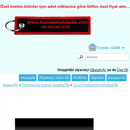
Özel üretim ürünler için adet miktarına göre lütfen özel fiyat alın...
0 ürün - 0.00₺
Hoşgeldin ziyaretçi
Oturum Aç
ya da
Üye Ol
.
Anasayfa
Alışveriş Listem (0)
Profiliniz
Sepetim
Kasaya Git
»
»
Anasayfa
Promosyon Kumaş Anahtarlık
Ucuz Promosyon Anahtarlık