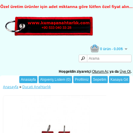
Özel üretim ürünler için adet miktarına göre lütfen özel fiyat alın...
0 ürün - 0.00₺
Hoşgeldin ziyaretçi
Oturum Aç
ya da
Üye Ol
.
Anasayfa
Alışveriş Listem (0)
Profiliniz
Sepetim
Kasaya Git
»
Anasayfa
Ducati Anahtarlık