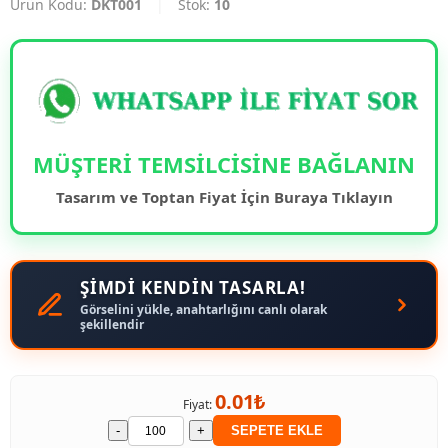
Ürün Kodu:
DKT001
|
Stok:
10
MÜŞTERİ TEMSİLCİSİNE BAĞLANIN
Tasarım ve Toptan Fiyat İçin Buraya Tıklayın
ŞİMDİ KENDİN TASARLA!
Görselini yükle, anahtarlığını canlı olarak
şekillendir
0.01₺
Fiyat:
-
+
SEPETE EKLE