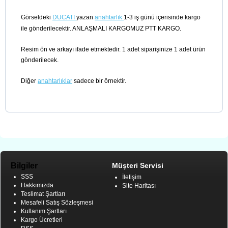
Görseldeki
DUCATİ
yazan
anahtarlık
1-3 iş günü içerisinde kargo
ile gönderilecektir. ANLAŞMALI KARGOMUZ PTT KARGO.
Resim ön ve arkayı ifade etmektedir. 1 adet siparişinize 1 adet ürün
gönderilecek.
Diğer
anahtarlıklar
sadece bir örnektir.
Bilgiler
Müşteri Servisi
SSS
İletişim
Hakkımızda
Site Haritası
Teslimat Şartları
Mesafeli Satış Sözleşmesi
Kullanım Şartları
Kargo Ücretleri