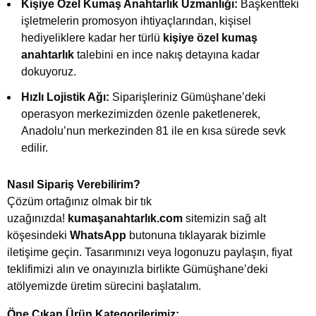
Kişiye Özel Kumaş Anahtarlık Uzmanlığı:
Başkentteki
işletmelerin promosyon ihtiyaçlarından, kişisel
hediyeliklere kadar her türlü
kişiye özel kumaş
anahtarlık
talebini en ince nakış detayına kadar
dokuyoruz.
Hızlı Lojistik Ağı:
Siparişleriniz Gümüşhane’deki
operasyon merkezimizden özenle paketlenerek,
Anadolu’nun merkezinden 81 ile en kısa sürede sevk
edilir.
Nasıl Sipariş Verebilirim?
Çözüm ortağınız olmak bir tık
uzağınızda!
kumaşanahtarlık.com
sitemizin sağ alt
köşesindeki
WhatsApp
butonuna tıklayarak bizimle
iletişime geçin. Tasarımınızı veya logonuzu paylaşın, fiyat
teklifimizi alın ve onayınızla birlikte Gümüşhane’deki
atölyemizde üretim sürecini başlatalım.
Öne Çıkan Ürün Kategorilerimiz: