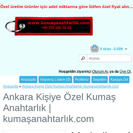
Özel üretim ürünler için adet miktarına göre lütfen özel fiyat alın...
0 ürün - 0.00₺
Hoşgeldin ziyaretçi
Oturum Aç
ya da
Üye Ol
.
Anasayfa
Alışveriş Listem (0)
Profiliniz
Sepetim
Kasaya Git
»
Anasayfa
Ankara Kişiye Özel Kumaş Anahtarlık | kumaşanahtarlık.com
Ankara Kişiye Özel Kumaş
Anahtarlık |
kumaşanahtarlık.com