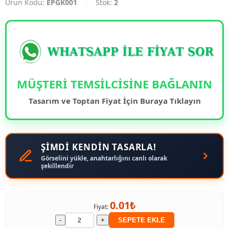
Ürün Kodu:
EPGK001
|
Stok:
2
MÜŞTERİ TEMSİLCİSİNE BAĞLANIN
Tasarım ve Toptan Fiyat İçin Buraya Tıklayın
ŞİMDİ KENDİN TASARLA!
Görselini yükle, anahtarlığını canlı olarak
şekillendir
0.01₺
Fiyat:
-
+
SEPETE EKLE