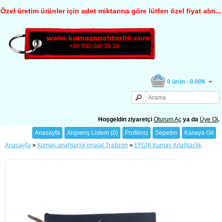
Özel üretim ürünler için adet miktarına göre lütfen özel fiyat alın...
0 ürün - 0.00₺
Hoşgeldin ziyaretçi
Oturum Aç
ya da
Üye Ol
.
Anasayfa
Alışveriş Listem (0)
Profiliniz
Sepetim
Kasaya Git
»
»
Anasayfa
Kumaş anahtarlık imalat Trabzon
EPGİK Kumaş Anahtarlık