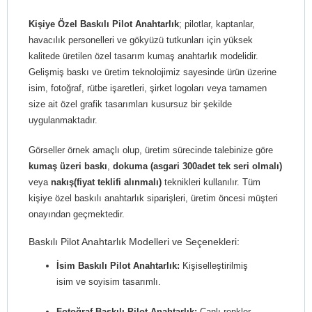
Kişiye Özel Baskılı Pilot Anahtarlık
; pilotlar, kaptanlar,
havacılık personelleri ve gökyüzü tutkunları için yüksek
kalitede üretilen özel tasarım kumaş anahtarlık modelidir.
Gelişmiş baskı ve üretim teknolojimiz sayesinde ürün üzerine
isim, fotoğraf, rütbe işaretleri, şirket logoları veya tamamen
size ait özel grafik tasarımları kusursuz bir şekilde
uygulanmaktadır.
Görseller örnek amaçlı olup, üretim sürecinde talebinize göre
kumaş üzeri baskı
,
dokuma (asgari 300adet tek seri olmalı)
veya
nakış(fiyat teklifi alınmalı)
teknikleri kullanılır. Tüm
kişiye özel baskılı anahtarlık siparişleri, üretim öncesi müşteri
onayından geçmektedir.
Baskılı Pilot Anahtarlık Modelleri ve Seçenekleri:
İsim Baskılı Pilot Anahtarlık:
Kişiselleştirilmiş
isim ve soyisim tasarımlı.
Fotoğraf Baskılı Pilot Anahtarlık:
Canlı renkler