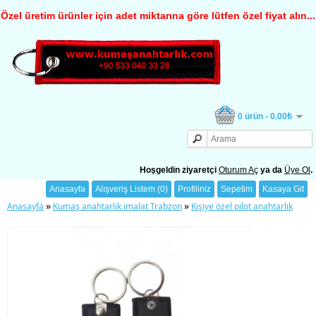
Özel üretim ürünler için adet miktarına göre lütfen özel fiyat alın...
0 ürün - 0.00₺
Hoşgeldin ziyaretçi
Oturum Aç
ya da
Üye Ol
.
Anasayfa
Alışveriş Listem (0)
Profiliniz
Sepetim
Kasaya Git
»
»
Anasayfa
Kumaş anahtarlık imalat Trabzon
Kişiye özel pilot anahtarlık