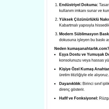
Endüstriyel Dokuma:
Tasarı
kullanım imkanı sunar ve kuru
Yüksek Çözünürlüklü Nakı
Kabartmalı yapısıyla hissedile
Modern Süblimasyon Bask
dokusuna işleyen bu baskı as
Neden kumaşanahtarlık.com
Eşya Dostu ve Yumuşak D
konsolunuzu veya hassas yüz
Kişiye Özel Kumaş Anahtarl
üretim titizliğiyle ele alıyoruz.
Dayanıklılık:
Birinci sınıf i
direnç gösterir.
Hafif ve Fonksiyonel:
Rüzgar