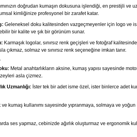
mınızın doğrudan kumaşın dokusuna işlendiği, en prestijli ve uzu
msal kimliğinize profesyonel bir zarafet katar.
ş:
Geleneksel doku kalitesinden vazgeçmeyenler için logo ve isim
bilir bir kalite ve şık bir görünüm sunar.
ı:
Karmaşık logolar, sınırsız renk geçişleri ve fotoğraf kalitesinde
la çıkmaz, solmaz ve sınırsız renk seçeneğine imkan tanır.
?
oku:
Metal anahtarlıkların aksine, kumaş yapısı sayesinde motosi
eyleri asla çizmez.
ık Uzmanlığı:
İster tek bir adet isme özel, ister binlerce adet ku
plik ve kumaş kullanımı sayesinde yıpranmaya, solmaya ve yoğu
da ses yapmaz, cebinizde ağırlık oluşturmaz ve ergonomik kullan