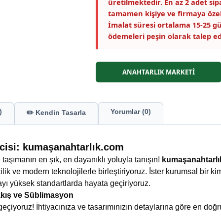
üretilmektedir. En az 2 adet si
tamamen kişiye ve firmaya özel
İmalat süresi ortalama 15-25 gü
ödemeleri peşin olarak talep ed
ANAHTARLIK MARKETİ
)
Yorumlar (0)
✏️ Kendin Tasarla
ticisi: kumaşanahtarlık.com
 taşımanın en şık, en dayanıklı yoluyla tanışın!
kumaşanahtarl
ilik ve modern teknolojilerle birleştiriyoruz. İster kurumsal bir kim
ayı yüksek standartlarda hayata geçiriyoruz.
kış ve Süblimasyon
eçiyoruz! İhtiyacınıza ve tasarımınızın detaylarına göre en doğru