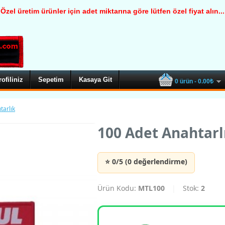
Özel üretim ürünler için adet miktarına göre lütfen özel fiyat alın...
rofiliniz
Sepetim
Kasaya Git
0 ürün - 0.00₺
tarlık
100 Adet Anahtarl
⭐ 0/5 (0 değerlendirme)
Ürün Kodu:
MTL100
|
Stok:
2