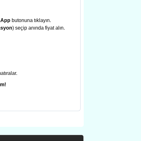
sApp
butonuna tıklayın.
asyon
) seçip anında fiyat alın.
atıralar.
im!