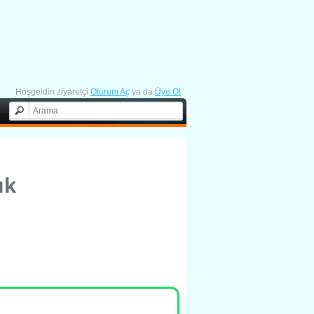
Hoşgeldin ziyaretçi
Oturum Aç
ya da
Üye Ol
.
ık