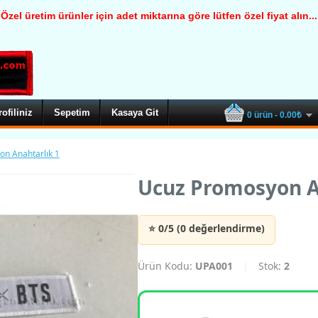
Özel üretim ürünler için adet miktarına göre lütfen özel fiyat alın...
rofiliniz
Sepetim
Kasaya Git
0 ürün - 0.00₺
n Anahtarlık 1
Ucuz Promosyon A
⭐ 0/5 (0 değerlendirme)
Ürün Kodu:
UPA001
|
Stok:
2