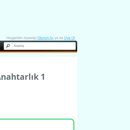
Hoşgeldin ziyaretçi
Oturum Aç
ya da
Üye Ol
.
nahtarlık 1