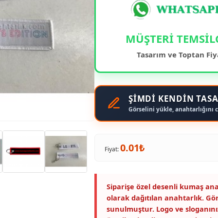
MÜŞTERİ TEMSİL
Tasarım ve Toptan Fiy
ŞİMDİ KENDİN TASA
Görselini yükle, anahtarlığını c
0.01₺
Fiyat:
Siparişe özel desenli kumaş ana
olarak dağıtılan anahtarlık. Gö
sunulmuştur. Logo ve sloganını