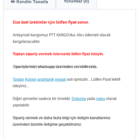
Yorumlar (0)
✏️ Kendin Tasarla
Size özel üretimler için lütfen fiyat sorun.
Anlaşmalı kargomuz PTT KARGO'dur. Alıcı ödemeli olarak
kargolanacaktır.
Toptan sipariş vermek isterseniz lütfen fiyat isteyin.
S
iparişlerinizi whatsapp üzerinden verebilirsiniz.
Toptan
Kişisel
anahtarlık
imalatı
aslı işimizdir... Lütfen Fiyat teklifi
isteyiniz...
Diğer görseller sadece bir örnektir.
Dokuma
yada
nakış
olarak
yapılabilir.
Sipariş vermek ve daha fazla bilgi için iletişim kanallarımız
üzerinden bizimle iletişime geçebilirsiniz.