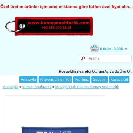
Özel üretim ürünler için adet miktarına göre lütfen özel fiyat alın...
0 ürün - 0.00₺
Hoşgeldin ziyaretçi
Oturum Aç
ya da
Üye Ol
.
Anasayfa
Alışveriş Listem (0)
Profiliniz
Sepetim
Kasaya Git
»
»
Anasayfa
Kumaş Anahtarlık
Mavigöl Halı Yıkama Kumaş Anahtarlık