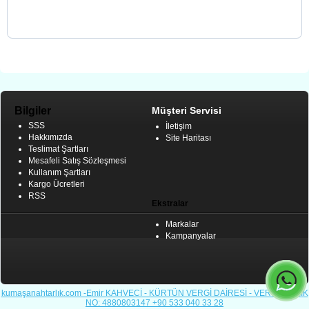
Bilgiler
Müşteri Servisi
SSS
İletişim
Hakkımızda
Site Haritası
Teslimat Şartları
Mesafeli Satış Sözleşmesi
Kullanım Şartları
Kargo Ücretleri
RSS
Ekstralar
Markalar
Kampanyalar
kumaşanahtarlık.com -Emir KAHVECİ - KÜRTÜN VERGİ DAİRESİ - VERGİ KİMLİK
NO: 4880803147
+90 533 040 33 28