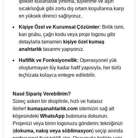
iplikler kullanarak yırtılma, tüylenme ve aşırı
sıcak/soğuk gibi zorlu dış ortam koşullarına karşı
en yüksek direnci sağlıyoruz.
Kişiye Özel ve Kurumsal Çözümler:
Birlik ismi,
kan grubu, çağrı kodu veya proje logosu gibi
detaylarla tamamen
kişiye özel kumaş
anahtarlık
tasarımı yapıyoruz.
Hafiflik ve Fonksiyonellik:
Operasyonel yük
oluşturmayan tüy kadar hafif yapısıyla, her türlü
teçhizata kolayca entegre edilebilir.
Nasıl Sipariş Verebilirim?
Süreç askeri bir disiplinle, hızlı ve hatasız
ilerler!
kumaşanahtarlık.com
sitemizin sağ alt
köşesindeki
WhatsApp
butonuna dokunun.
Projenizi veya birim logonuzu gönderin; tekniğinizi
(
dokuma, nakış veya süblimasyon
) seçip anında