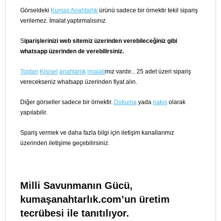
Görseldeki
Kumaş Anahtarlık
ürünü sadece bir örnektir tekil sipariş
verilemez. İmalat yaptırmalısınız.
S
iparişlerinizi web sitemiz üzerinden verebileceğiniz gibi
whatsapp üzerinden de verebilirsiniz.
Toptan
Kişisel
anahtarlık
imalatı
mız vardır... 25 adet üzeri sipariş
verecekseniz whatsapp üzerinden fiyat alın.
Diğer görseller sadece bir örnektir.
Dokuma
yada
nakış
olarak
yapılabilir.
Spariş vermek ve daha fazla bilgi için iletişim kanallarımız
üzerinden iletişime geçebilirsiniz.
Milli Savunmanın Gücü,
kumaşanahtarlık.com’un üretim
tecrübesi ile tanıtılıyor.