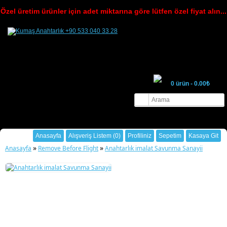
Özel üretim ürünler için adet miktarına göre lütfen özel fiyat alın...
0 ürün - 0.00₺
Hoşgeldin ziyaretçi
Oturum Aç
ya da
Üye Ol
.
Anasayfa
Alışveriş Listem (0)
Profiliniz
Sepetim
Kasaya Git
»
»
Anasayfa
Remove Before Flight
Anahtarlık imalat Savunma Sanayii