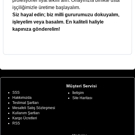
profesyonel fiyat teklifi alın. Onayınızla birlikte usta
işçiliğimizle üretime başlayalım.
Siz hayal edin; biz milli gururumuzu dokuyalım,
işleyelim veya basalım. En kaliteli haliyle
kapınıza gönderelim!
Bilgiler
Müşteri Servisi
SSS
İletişim
Hakkımızda
Site Haritası
Teslimat Şartları
Mesafeli Satış Sözleşmesi
Kullanım Şartları
Kargo Ücretleri
RSS
Ekstralar