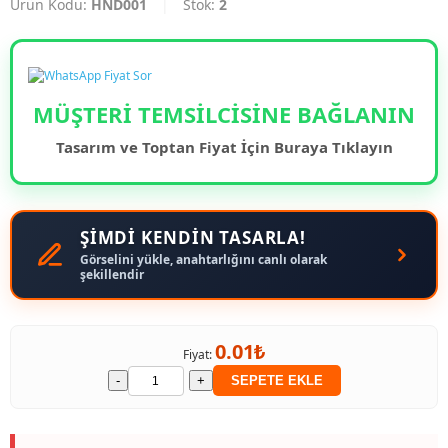
Ürün Kodu:
HND001
|
Stok:
2
MÜŞTERİ TEMSİLCİSİNE BAĞLANIN
Tasarım ve Toptan Fiyat İçin Buraya Tıklayın
ŞİMDİ KENDİN TASARLA!
Görselini yükle, anahtarlığını canlı olarak
şekillendir
0.01₺
Fiyat:
-
+
SEPETE EKLE