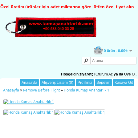
Özel üretim ürünler için adet miktarına göre lütfen özel fiyat alın...
0 ürün - 0.00₺
Hoşgeldin ziyaretçi
Oturum Aç
ya da
Üye Ol
.
Anasayfa
Alışveriş Listem (0)
Profiliniz
Sepetim
Kasaya Git
»
»
Anasayfa
Remove Before Flight
Honda Kumaş Anahtarlık 1