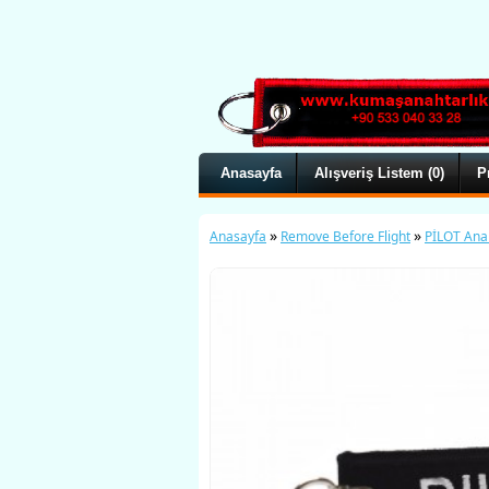
Anasayfa
Alışveriş Listem (0)
P
»
»
Anasayfa
Remove Before Flight
PİLOT Anah