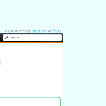
Hoşgeldin ziyaretçi
Oturum Aç
ya da
Üye Ol
.
1