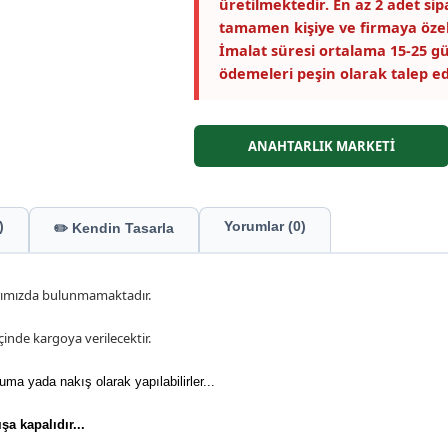
üretilmektedir. En az 2 adet si
tamamen kişiye ve firmaya özel
İmalat süresi ortalama 15-25 gü
ödemeleri peşin olarak talep ed
ANAHTARLIK MARKETİ
)
Yorumlar (0)
✏️ Kendin Tasarla
arımızda bulunmamaktadır.
çinde kargoya verilecektir.
uma yada nakış olarak yapılabilirler...
şa kapalıdır...