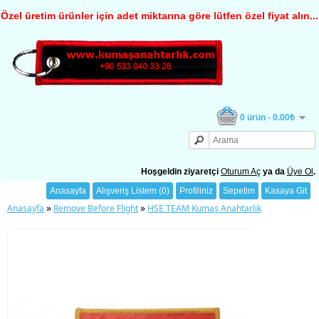
Özel üretim ürünler için adet miktarına göre lütfen özel fiyat alın...
0 ürün - 0.00₺
Hoşgeldin ziyaretçi
Oturum Aç
ya da
Üye Ol
.
Anasayfa
Alışveriş Listem (0)
Profiliniz
Sepetim
Kasaya Git
»
»
Anasayfa
Remove Before Flight
HSE TEAM Kumaş Anahtarlık