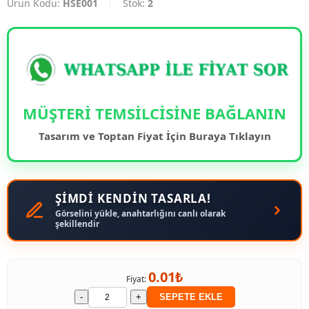
Ürün Kodu:
HSE001
|
Stok:
2
MÜŞTERİ TEMSİLCİSİNE BAĞLANIN
Tasarım ve Toptan Fiyat İçin Buraya Tıklayın
ŞİMDİ KENDİN TASARLA!
Görselini yükle, anahtarlığını canlı olarak
şekillendir
0.01₺
Fiyat:
-
+
SEPETE EKLE