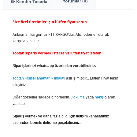
Yorumlar (0)
✏️ Kendin Tasarla
Size özel üretimler için lütfen fiyat sorun.
Anlaşmalı kargomuz PTT KARGO'dur. Alıcı ödemeli olarak
kargolanacaktır.
Toptan sipariş vermek isterseniz lütfen fiyat isteyin.
S
iparişlerinizi whatsapp üzerinden verebilirsiniz.
Toptan
Kişisel
anahtarlık
imalatı
aslı işimizdir... Lütfen Fiyat teklifi
isteyiniz...
Diğer görseller sadece bir örnektir.
Dokuma
yada
nakış
olarak
yapılabilir.
Sipariş vermek ve daha fazla bilgi için iletişim kanallarımız
üzerinden bizimle iletişime geçebilirsiniz.