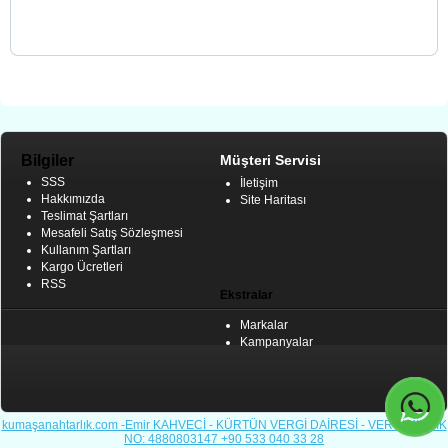
Bilgiler
Müşteri Servisi
SSS
İletişim
Hakkımızda
Site Haritası
Teslimat Şartları
Mesafeli Satış Sözleşmesi
Kullanım Şartları
Kargo Ücretleri
RSS
Ekstralar
Markalar
Kampanyalar
kumaşanahtarlık.com -Emir KAHVECİ - KÜRTÜN VERGİ DAİRESİ - VERGİ KİMLİK
NO: 4880803147
+90 533 040 33 28