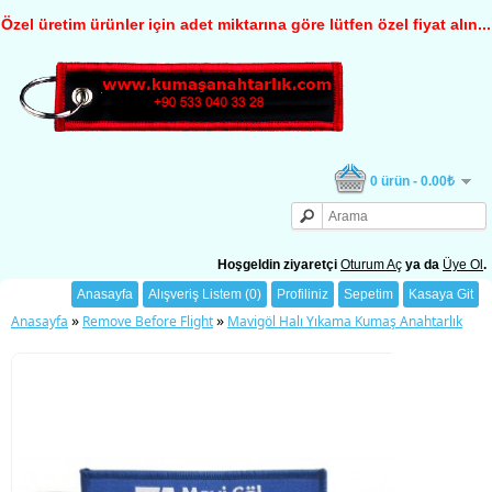
Özel üretim ürünler için adet miktarına göre lütfen özel fiyat alın...
0 ürün - 0.00₺
Hoşgeldin ziyaretçi
Oturum Aç
ya da
Üye Ol
.
Anasayfa
Alışveriş Listem (0)
Profiliniz
Sepetim
Kasaya Git
»
»
Anasayfa
Remove Before Flight
Mavigöl Halı Yıkama Kumaş Anahtarlık