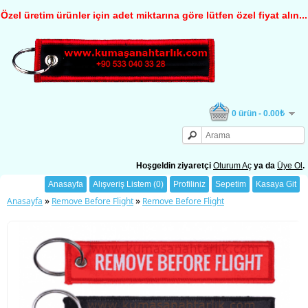
Özel üretim ürünler için adet miktarına göre lütfen özel fiyat alın...
0 ürün - 0.00₺
Hoşgeldin ziyaretçi
Oturum Aç
ya da
Üye Ol
.
Anasayfa
Alışveriş Listem (0)
Profiliniz
Sepetim
Kasaya Git
»
»
Anasayfa
Remove Before Flight
Remove Before Flight