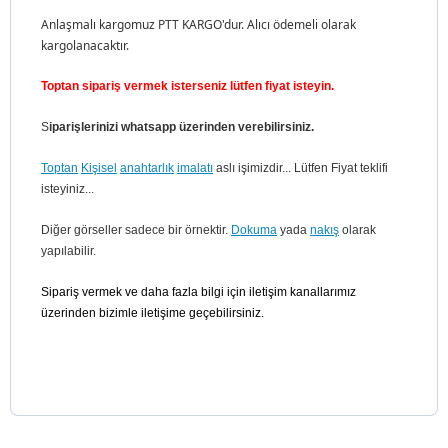
Anlaşmalı kargomuz PTT KARGO'dur. Alıcı ödemeli olarak
kargolanacaktır.
Toptan sipariş vermek isterseniz lütfen fiyat isteyin.
S
iparişlerinizi whatsapp üzerinden verebilirsiniz.
Toptan
Kişisel
anahtarlık
imalatı
aslı işimizdir... Lütfen Fiyat teklifi
isteyiniz...
Diğer görseller sadece bir örnektir.
Dokuma
yada
nakış
olarak
yapılabilir.
Sipariş vermek ve daha fazla bilgi için iletişim kanallarımız
üzerinden bizimle iletişime geçebilirsiniz.