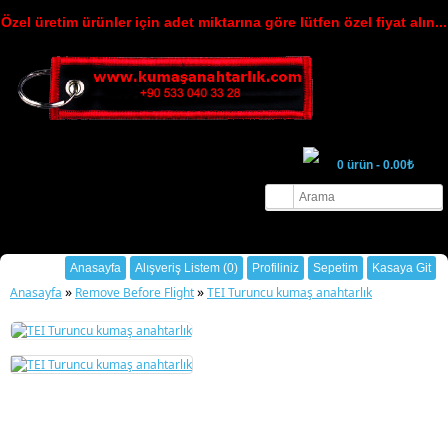
Özel üretim ürünler için adet miktarına göre lütfen özel fiyat alın...
0 ürün - 0.00₺
Hoşgeldin ziyaretçi
Oturum Aç
ya da
Üye Ol
.
Anasayfa
Alışveriş Listem (0)
Profiliniz
Sepetim
Kasaya Git
»
»
Anasayfa
Remove Before Flight
TEI Turuncu kumaş anahtarlık