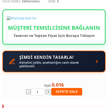
Ürün Kodu:
teituruncu
|
Stok:
2
MÜŞTERİ TEMSİLCİSİNE BAĞLANIN
Tasarım ve Toptan Fiyat İçin Buraya Tıklayın
ŞİMDİ KENDİN TASARLA!
Görselini yükle, anahtarlığını canlı olarak
şekillendir
0.01₺
Fiyat:
-
+
SEPETE EKLE