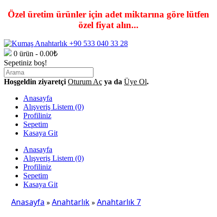
Özel üretim ürünler için adet miktarına göre lütfen
özel fiyat alın...
0 ürün - 0.00₺
Sepetiniz boş!
Hoşgeldin ziyaretçi
Oturum Aç
ya da
Üye Ol
.
Anasayfa
Alışveriş Listem (0)
Profiliniz
Sepetim
Kasaya Git
Anasayfa
Alışveriş Listem (0)
Profiliniz
Sepetim
Kasaya Git
Anasayfa
Anahtarlık
Anahtarlık 7
»
»