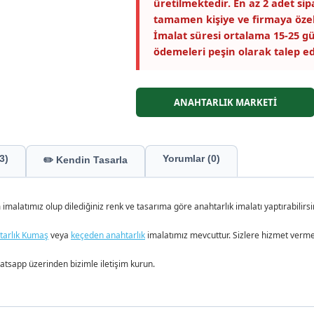
üretilmektedir. En az 2 adet si
tamamen kişiye ve firmaya özel
İmalat süresi ortalama 15-25 gü
ödemeleri peşin olarak talep ed
ANAHTARLIK MARKETİ
3)
Yorumlar (0)
✏️ Kendin Tasarla
malatımız olup dilediğiniz renk ve tasarıma göre anahtarlık imalatı yaptırabilirsin
tarlık Kumaş
veya
keçeden anahtarlık
imalatımız mevcuttur. Sizlere hizmet verme
 whatsapp üzerinden bizimle iletişim kurun.