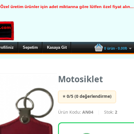
Özel üretim ürünler için adet miktarına göre lütfen özel fiyat alın...
rofiliniz
Sepetim
Kasaya Git
0 ürün - 0.00₺
Motosiklet
⭐ 0/5 (0 değerlendirme)
Ürün Kodu:
AN04
|
Stok:
2