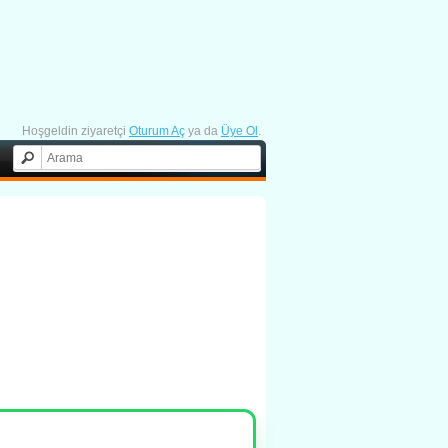
Hoşgeldin ziyaretçi
Oturum Aç
ya da
Üye Ol
.