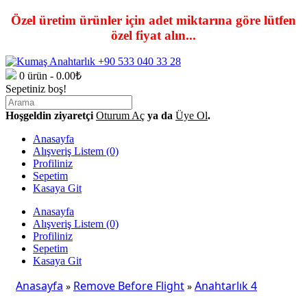
Özel üretim ürünler için adet miktarına göre lütfen
özel fiyat alın...
0 ürün - 0.00₺
Sepetiniz boş!
Hoşgeldin ziyaretçi
Oturum Aç
ya da
Üye Ol
.
Anasayfa
Alışveriş Listem (0)
Profiliniz
Sepetim
Kasaya Git
Anasayfa
Alışveriş Listem (0)
Profiliniz
Sepetim
Kasaya Git
Anasayfa
Remove Before Flight
Anahtarlık 4
»
»